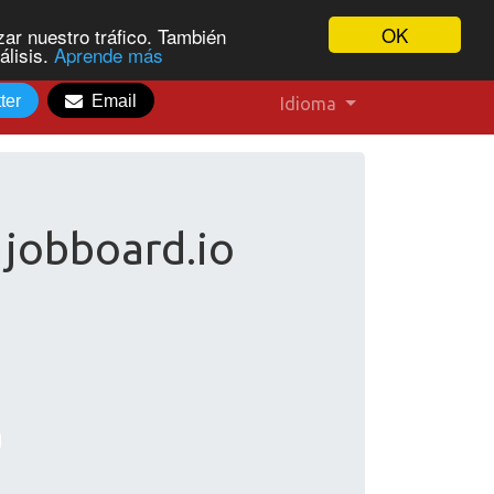
OK
ar nuestro tráfico. También
álisis.
Aprende más
ter
Email
Idioma
 jobboard.io