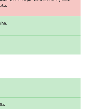
xto.
ina.
RLs