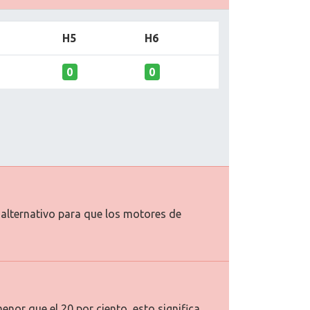
H5
H6
0
0
o alternativo para que los motores de
enor que el 20 por ciento, esto significa