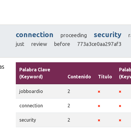
connection
security
proceeding
r
just
review
before
773a3ce0aa297af3
as
Palabra Clave
Palab
(Keyword)
Contenido
Título
(Key
jobboardio
2
connection
2
security
2