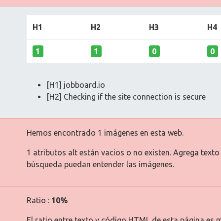
H1
H2
H3
H4
1
1
0
0
[H1] jobboard.io
[H2] Checking if the site connection is secure
Hemos encontrado 1 imágenes en esta web.
1 atributos alt están vacios o no existen. Agrega text
búsqueda puedan entender las imágenes.
Ratio :
10%
El ratio entre texto y código HTML de esta página es m