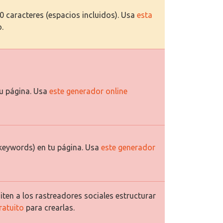
70 caracteres (espacios incluidos). Usa
esta
o.
u página. Usa
este generador online
keywords) en tu página. Usa
este generador
ten a los rastreadores sociales estructurar
ratuito
para crearlas.