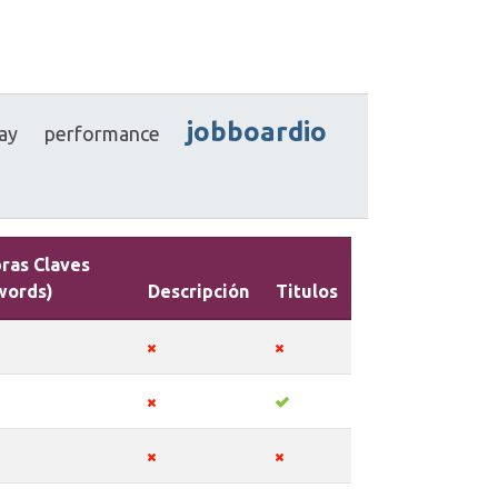
jobboardio
ay
performance
ras Claves
words)
Descripción
Titulos