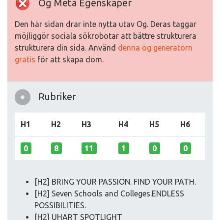
Og Meta Egenskaper
Den här sidan drar inte nytta utav Og. Deras taggar
möjliggör sociala sökrobotar att bättre strukturera
strukturera din sida. Använd
denna og generatorn
gratis
för att skapa dom.
Rubriker
H1
H2
H3
H4
H5
H6
0
8
11
1
0
0
[H2] BRING YOUR PASSION. FIND YOUR PATH.
[H2] Seven Schools and Colleges.ENDLESS
POSSIBILITIES.
[H2] UHART SPOTLIGHT