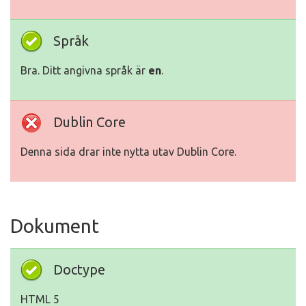
Språk
Bra. Ditt angivna språk är
en
.
Dublin Core
Denna sida drar inte nytta utav Dublin Core.
Dokument
Doctype
HTML 5