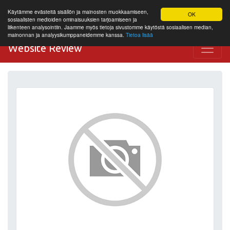
Käytämme evästeitä sisällön ja mainosten muokkaamiseen,
OK
sosiaalisten medioiden ominaisuuksien tarjoamiseen ja
liikenteen analysointiin. Jaamme myös tietoja sivustomme käytöstä sosiaalisen median,
mainonnan ja analyysikumppaneidemme kanssa.
Tietoa lisää
Website Review