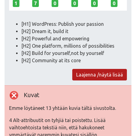
1
7
0
0
0
0
[H1] WordPress: Publish your passion
[H2] Dream it, build it
[H2] Powerful and empowering
[H2] One platform, millions of possibilities
[H2] Build for yourself,not by yourself
[H2] Community at its core
Laajenna /näytä lisää
Kuvat
Emme löytäneet 13 yhtään kuvia tältä sivustolta.
4 Alt-attribuutit on tyhjiä tai poistettu. Lisää
vaihtoehtoista tekstiä niin, että hakukoneet
ymmärtävät paremmin kuvatesi sisällön.