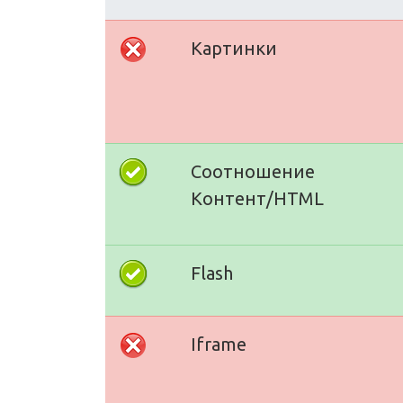
Картинки
Соотношение
Контент/HTML
Flash
Iframe