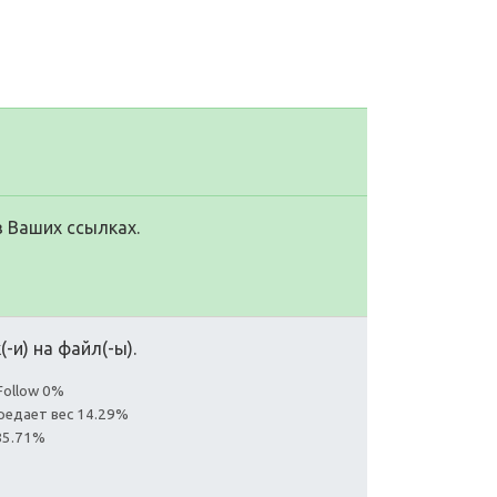
в Ваших ссылках.
-и) на файл(-ы).
Follow 0%
редает вес 14.29%
85.71%