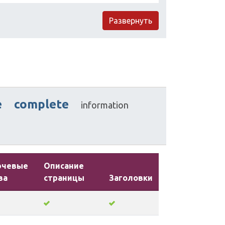
Развернуть
e
complete
information
ючевые
Описание
ва
страницы
Заголовки