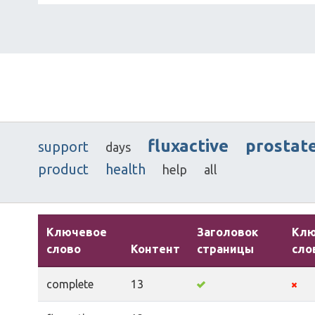
fluxactive
prostat
support
days
product
health
help
all
Ключевое
Заголовок
Кл
слово
Контент
страницы
сло
complete
13