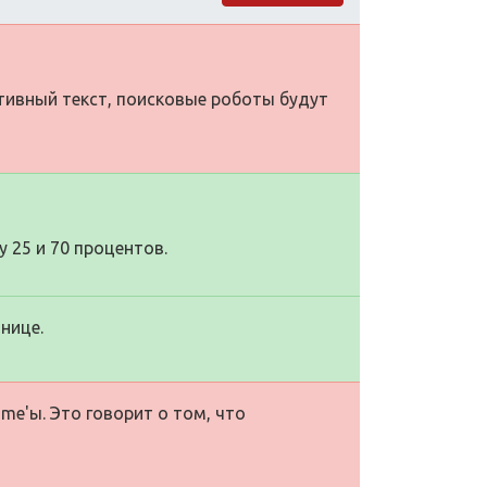
ативный текст, поисковые роботы будут
 25 и 70 процентов.
нице.
me'ы. Это говорит о том, что