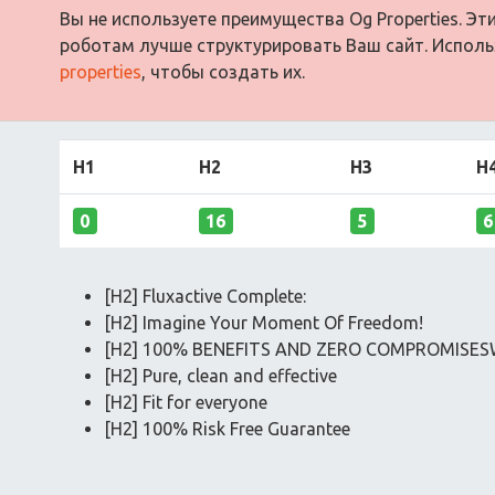
Вы не используете преимущества Og Properties. Э
роботам лучше структурировать Ваш сайт. Испол
properties
, чтобы создать их.
H1
H2
H3
H
0
16
5
6
[H2] Fluxactive Complete:
[H2] Imagine Your Moment Of Freedom!
[H2] 100% BENEFITS AND ZERO COMPROMISES
[H2] Pure, clean and effective
[H2] Fit for everyone
[H2] 100% Risk Free Guarantee