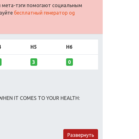
ти мета-тэги помогают социальным
ьзуйте
бесплатный генератор og
4
H5
H6
3
0
WHEN IT COMES TO YOUR HEALTH:
Развернуть