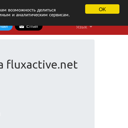
OK
вам возможность делиться
мным и аналитическим сервисам.
itter
Email
Язык
 fluxactive.net