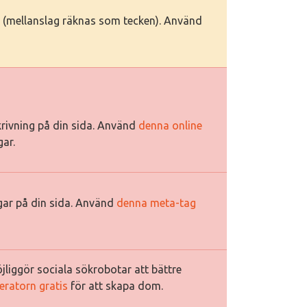
ken (mellanslag räknas som tecken). Använd
krivning på din sida. Använd
denna online
gar.
ggar på din sida. Använd
denna meta-tag
jliggör sociala sökrobotar att bättre
eratorn gratis
för att skapa dom.