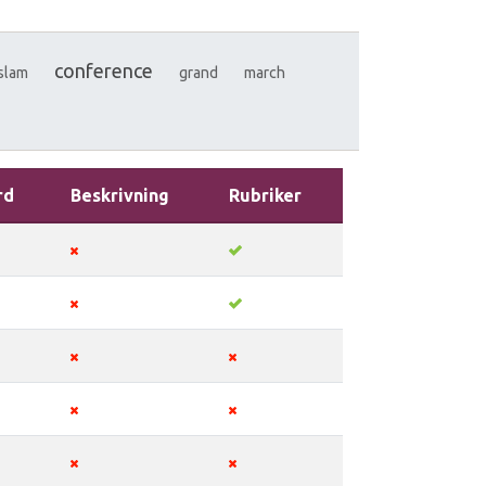
conference
slam
grand
march
rd
Beskrivning
Rubriker