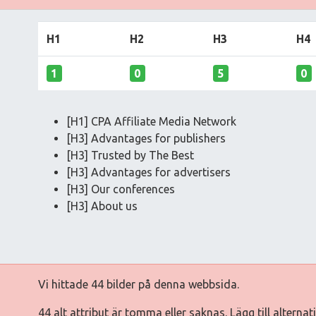
H1
H2
H3
H4
1
0
5
0
[H1] CPA Affiliate Media Network
[H3] Advantages for publishers
[H3] Trusted by The Best
[H3] Advantages for advertisers
[H3] Our conferences
[H3] About us
Vi hittade 44 bilder på denna webbsida.
44 alt attribut är tomma eller saknas. Lägg till alterna