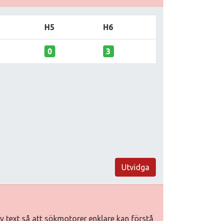
H5
H6
0
3
Utvidga
tiv text så att sökmotorer enklare kan förstå