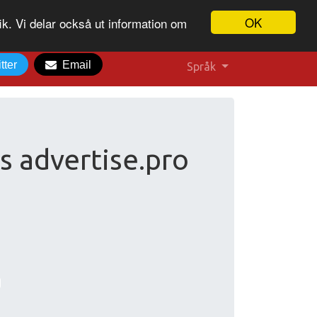
OK
ik. Vi delar också ut information om
tter
Email
Språk
s advertise.pro