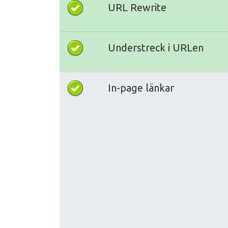
URL Rewrite
Understreck i URLen
In-page länkar