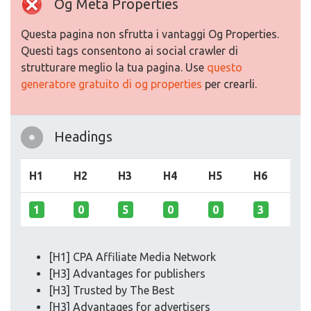
Og Meta Properties
Questa pagina non sfrutta i vantaggi Og Properties.
Questi tags consentono ai social crawler di
strutturare meglio la tua pagina. Use
questo
generatore gratuito di og properties
per crearli.
Headings
H1
H2
H3
H4
H5
H6
1
0
5
0
0
3
[H1] CPA Affiliate Media Network
[H3] Advantages for publishers
[H3] Trusted by The Best
[H3] Advantages for advertisers