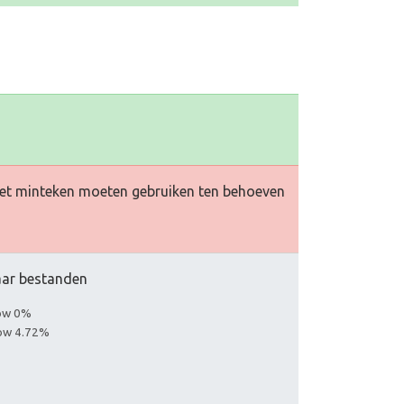
et minteken moeten gebruiken ten behoeven
naar bestanden
low 0%
low 4.72%