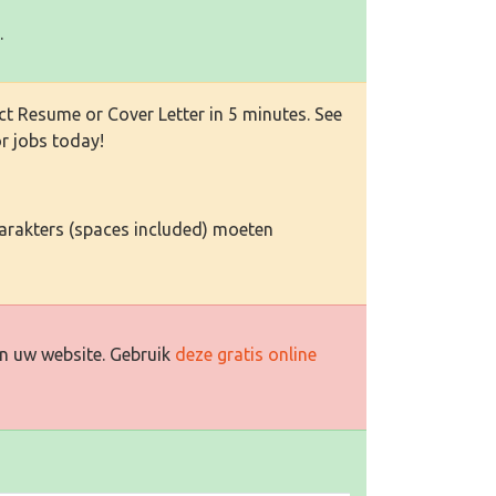
.
ct Resume or Cover Letter in 5 minutes. See
or jobs today!
karakters (spaces included) moeten
n uw website. Gebruik
deze gratis online