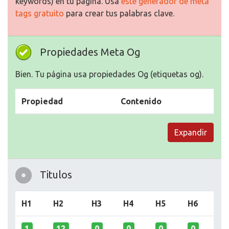
keywords) en tu página. Usa
este generador de meta
tags gratuito
para crear tus palabras clave.
Propiedades Meta Og
Bien. Tu página usa propiedades Og (etiquetas og).
Propiedad
Contenido
Expandir
Titulos
H1
H2
H3
H4
H5
H6
1
12
0
0
0
0