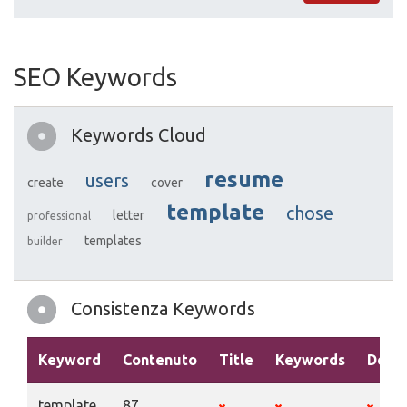
SEO Keywords
Keywords Cloud
resume
users
create
cover
template
chose
letter
professional
templates
builder
Consistenza Keywords
Keyword
Contenuto
Title
Keywords
Descr
template
87