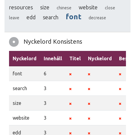
resources
size
website
chinese
close
font
edd
search
leave
decrease
Nyckelord Konsistens
Nyckelord
Innehåll
Titel
Nyckelord
Beskri
font
6
search
3
size
3
website
3
edd
3