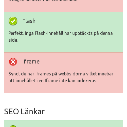
Flash
Perfekt, inga Flash-innehåll har upptäckts på denna
sida.
Iframe
Synd, du har Iframes på webbsidorna vilket innebär
att innehållet i en Iframe inte kan indexeras.
SEO Länkar