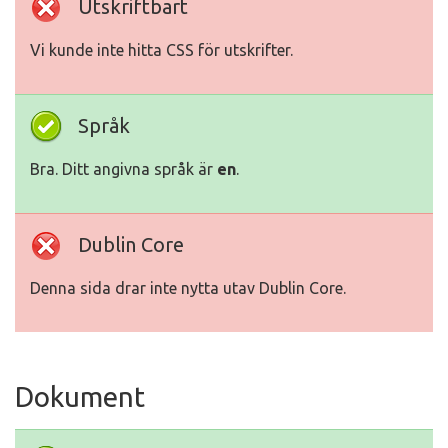
Utskriftbart
Vi kunde inte hitta CSS för utskrifter.
Språk
Bra. Ditt angivna språk är
en
.
Dublin Core
Denna sida drar inte nytta utav Dublin Core.
Dokument