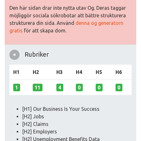
Den här sidan drar inte nytta utav Og. Deras taggar
möjliggör sociala sökrobotar att bättre strukturera
strukturera din sida. Använd
denna og generatorn
gratis
för att skapa dom.
Rubriker
H1
H2
H3
H4
H5
H6
1
11
4
0
0
0
[H1] Our Business Is Your Success
[H2] Jobs
[H2] Claims
[H2] Employers
[H2] Unemployment Benefits Data