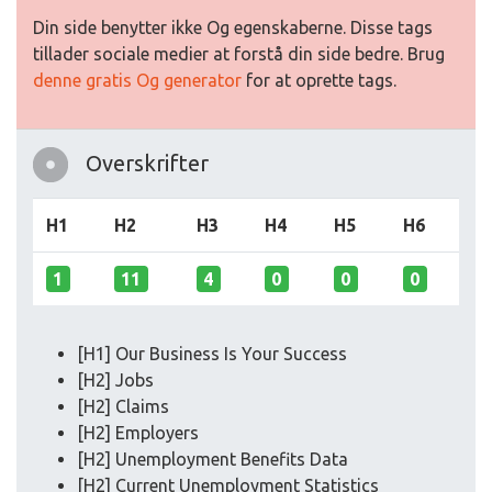
Din side benytter ikke Og egenskaberne. Disse tags
tillader sociale medier at forstå din side bedre. Brug
denne gratis Og generator
for at oprette tags.
Overskrifter
H1
H2
H3
H4
H5
H6
1
11
4
0
0
0
[H1] Our Business Is Your Success
[H2] Jobs
[H2] Claims
[H2] Employers
[H2] Unemployment Benefits Data
[H2] Current Unemployment Statistics