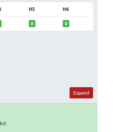
4
H5
H6
0
0
Expand
kst