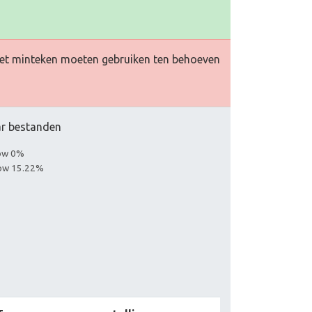
et minteken moeten gebruiken ten behoeven
aar bestanden
low 0%
llow 15.22%