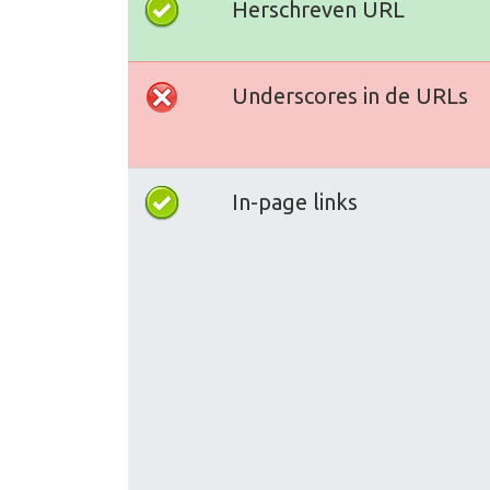
Herschreven URL
Underscores in de URLs
In-page links