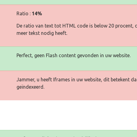
Ratio :
14%
De ratio van text tot HTML code is below 20 procent, d
meer tekst nodig heeft.
Perfect, geen Flash content gevonden in uw website.
Jammer, u heeft Iframes in uw website, dit betekent d
geïndexeerd.