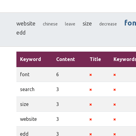
fon
website
size
chinese
leave
decrease
edd
Keyword
Content
Title
Keyword
font
6
search
3
size
3
website
3
edd
3