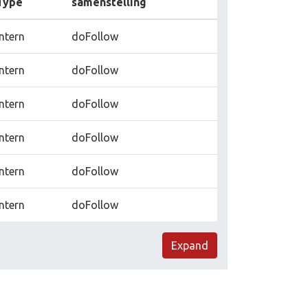
Type
samenstelling
Intern
doFollow
Intern
doFollow
Intern
doFollow
Intern
doFollow
Intern
doFollow
Intern
doFollow
Expand