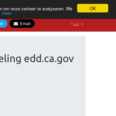
OK
en om onze verkeer te analyseren. We
r meer
er
Email
Taal
ling edd.ca.gov