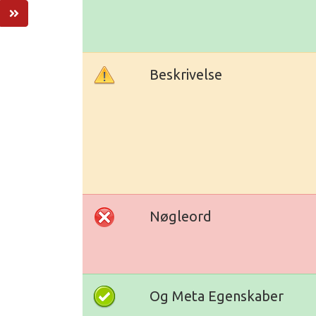
Beskrivelse
Nøgleord
Og Meta Egenskaber