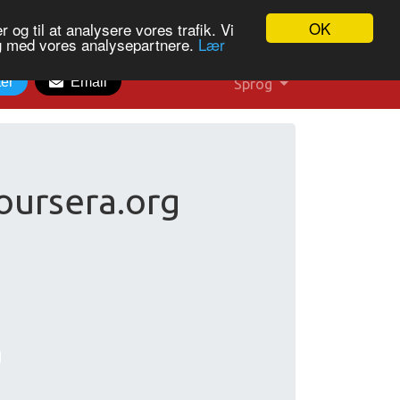
OK
 og til at analysere vores trafik. Vi
og med vores analysepartnere.
Lær
ter
Email
Sprog
oursera.org