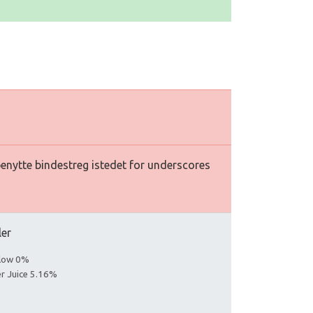
 benytte bindestreg istedet for underscores
ler
llow 0%
er Juice 5.16%