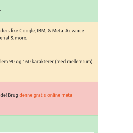
.
eaders like Google, IBM, & Meta. Advance
erial & more.
llem 90 og 160 karakterer (med mellemrum).
side! Brug
denne gratis online meta