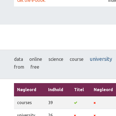
Get the e-book.
Inte
university
data
online
science
course
from
free
Nøgleord
Indhold
Titel
Nøgleord
courses
39
university
26