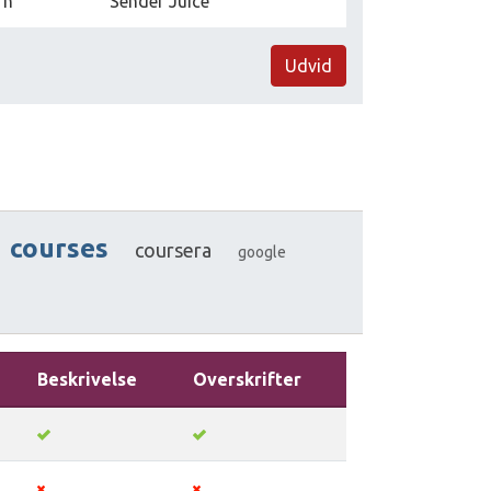
rn
Sender Juice
Udvid
courses
coursera
google
Beskrivelse
Overskrifter