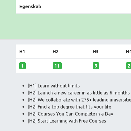
Egenskab
H1
H2
H3
H
1
11
9
2
[H1] Learn without limits
[H2] Launch a new career in as little as 6 months
[H2] We collaborate with 275+ leading universit
[H2] Find a top degree that fits your life
[H2] Courses You Can Complete in a Day
[H2] Start Learning with Free Courses