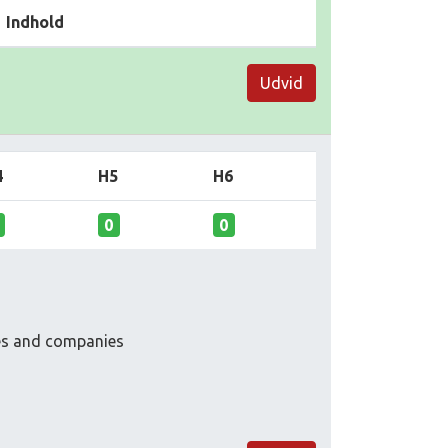
Indhold
Udvid
4
H5
H6
0
0
ies and companies