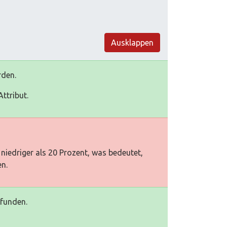
Ausklappen
rden.
ttribut.
niedriger als 20 Prozent, was bedeutet,
en.
efunden.