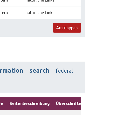
ntern
natürliche Links
Ausklappen
ormation
search
federal
fe
Seitenbeschreibung
Überschriften