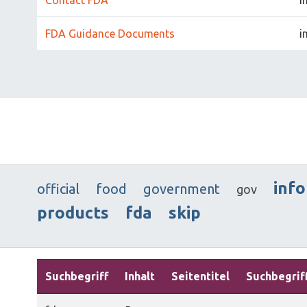
FDA Guidance Documents
i
inf
official
food
government
gov
products
fda
skip
Suchbegriff
Inhalt
Seitentitel
Suchbegrif