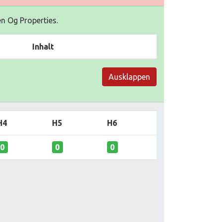
en Og Properties.
Inhalt
Ausklappen
H4
H5
H6
0
0
0