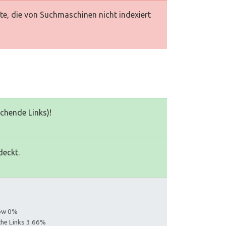
te, die von Suchmaschinen nicht indexiert
echende Links)!
deckt.
low 0%
iche Links 3.66%