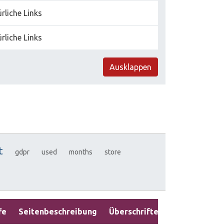
rliche Links
rliche Links
Ausklappen
t
gdpr
used
months
store
fe
Seitenbeschreibung
Überschriften