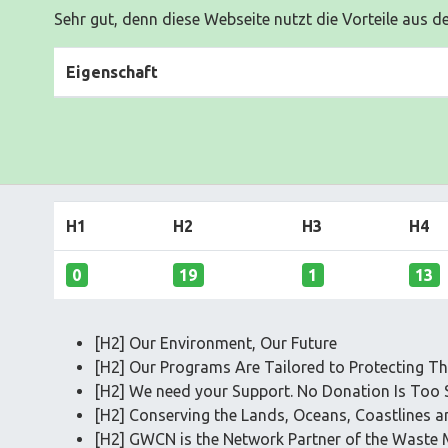
Sehr gut, denn diese Webseite nutzt die Vorteile aus d
Eigenschaft
H1
H2
H3
H4
0
19
1
13
[H2] Our Environment, Our Future
[H2] Our Programs Are Tailored to Protecting T
[H2] We need your Support. No Donation Is Too S
[H2] Conserving the Lands, Oceans, Coastlines
[H2] GWCN is the Network Partner of the Waste