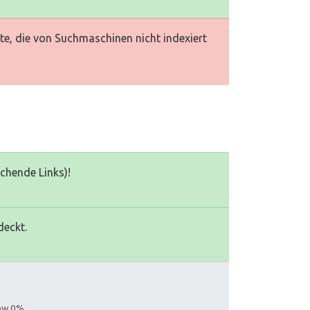
te, die von Suchmaschinen nicht indexiert
echende Links)!
deckt.
low 0%