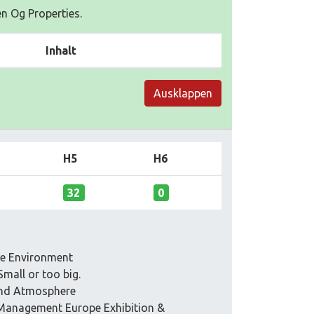
en Og Properties.
Inhalt
Ausklappen
H5
H6
32
0
he Environment
mall or too big.
 and Atmosphere
 Management Europe Exhibition &