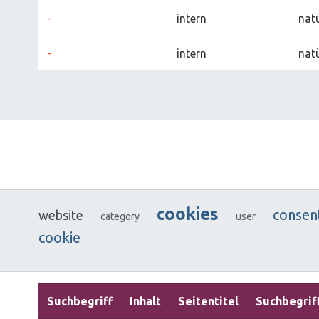
-
intern
natü
-
intern
natü
cookies
consen
website
category
user
cookie
Suchbegriff
Inhalt
Seitentitel
Suchbegrif