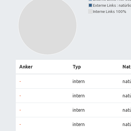
Externe Links : natürl
Interne Links 100%
Anker
Typ
Nat
-
intern
natü
-
intern
natü
-
intern
natü
-
intern
natü