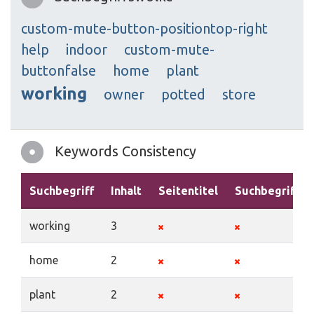
custom-mute-button-positiontop-right
help
indoor
custom-mute-
buttonfalse
home
plant
working
owner
potted
store
Keywords Consistency
Suchbegriff
Inhalt
Seitentitel
Suchbegriffe
working
3
home
2
plant
2