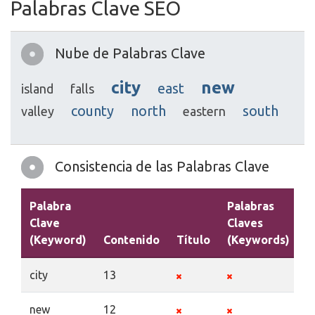
Palabras Clave SEO
Nube de Palabras Clave
city
new
east
island
falls
county
north
south
valley
eastern
Consistencia de las Palabras Clave
Palabra
Palabras
Clave
Claves
(Keyword)
Contenido
Título
(Keywords)
D
city
13
new
12