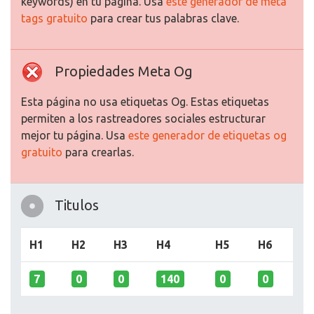
keywords) en tu página. Usa
este generador de meta
tags gratuito
para crear tus palabras clave.
Propiedades Meta Og
Esta página no usa etiquetas Og. Estas etiquetas
permiten a los rastreadores sociales estructurar
mejor tu página. Usa
este generador de etiquetas og
gratuito
para crearlas.
Titulos
H1
H2
H3
H4
H5
H6
7
0
0
140
0
0