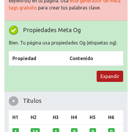
keywords) en tu página. Usa
este generador de meta
tags gratuito
para crear tus palabras clave.
Propiedades Meta Og
Bien. Tu página usa propiedades Og (etiquetas og).
Propiedad
Contenido
Expandir
Titulos
H1
H2
H3
H4
H5
H6
1
14
1
0
0
0