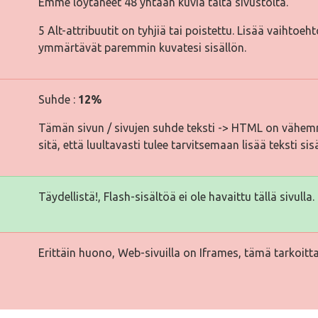
Emme löytäneet 48 yhtään kuvia tältä sivustolta.
5 Alt-attribuutit on tyhjiä tai poistettu. Lisää vaihtoeh
ymmärtävät paremmin kuvatesi sisällön.
Suhde :
12%
Tämän sivun / sivujen suhde teksti -> HTML on vähemm
sitä, että luultavasti tulee tarvitsemaan lisää teksti sis
Täydellistä!, Flash-sisältöä ei ole havaittu tällä sivulla.
Erittäin huono, Web-sivuilla on Iframes, tämä tarkoitta