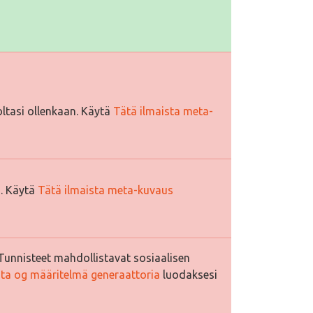
ltasi ollenkaan. Käytä
Tätä ilmaista meta-
i. Käytä
Tätä ilmaista meta-kuvaus
Tunnisteet mahdollistavat sosiaalisen
sta og määritelmä generaattoria
luodaksesi