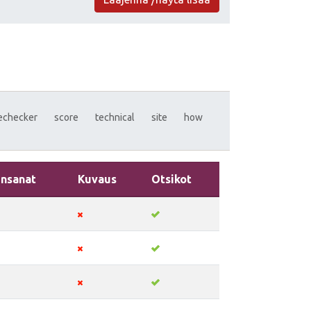
techecker
score
technical
site
how
insanat
Kuvaus
Otsikot