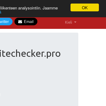
OK
liikenteen analysointiin. Jaamme
ä
witter
Email
Kieli
itechecker.pro