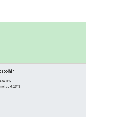
ostoihin
euraa 0%
aa mehua 6.25%