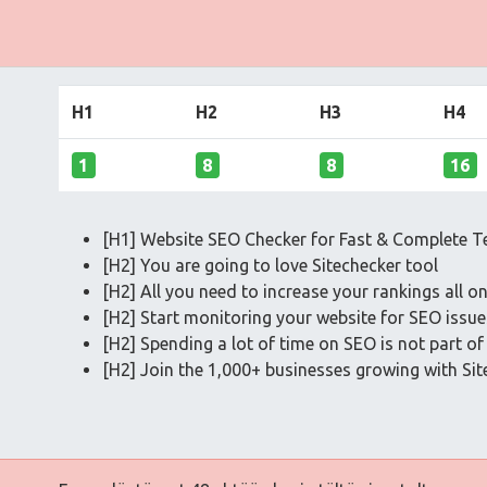
H1
H2
H3
H4
1
8
8
16
[H1] Website SEO Checker for Fast & Complete T
[H2] You are going to love Sitechecker tool
[H2] All you need to increase your rankings all o
[H2] Start monitoring your website for SEO issu
[H2] Spending a lot of time on SEO is not part of
[H2] Join the 1,000+ businesses growing with Sit