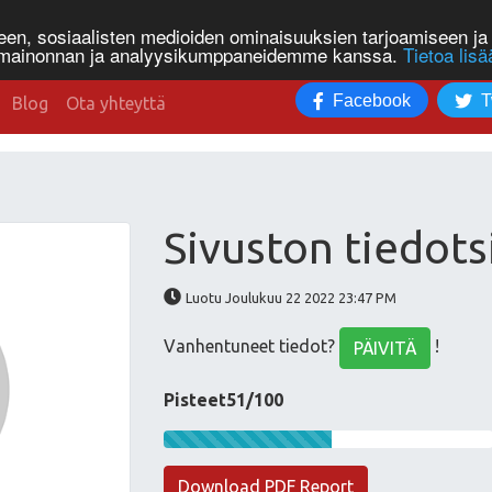
n, sosiaalisten medioiden ominaisuuksien tarjoamiseen ja 
, mainonnan ja analyysikumppaneidemme kanssa.
Tietoa lisä
Facebook
T
Blog
Ota yhteyttä
Sivuston tiedots
Luotu Joulukuu 22 2022 23:47 PM
Vanhentuneet tiedot?
!
PÄIVITÄ
Pisteet51/100
Download PDF Report