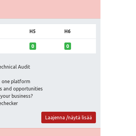
H5
H6
0
0
echnical Audit
n one platform
es and opportunities
 your business?
echecker
Laajenna /näytä lisää