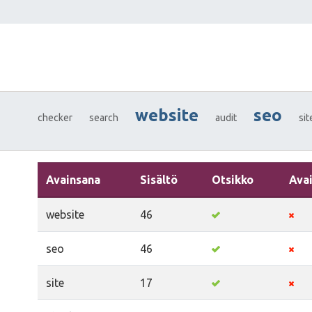
website
seo
checker
search
audit
si
Avainsana
Sisältö
Otsikko
Ava
website
46
seo
46
site
17