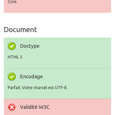
Core.
Document
Doctype
HTML 5
Encodage
Parfait. Votre charset est UTF-8.
Validité W3C