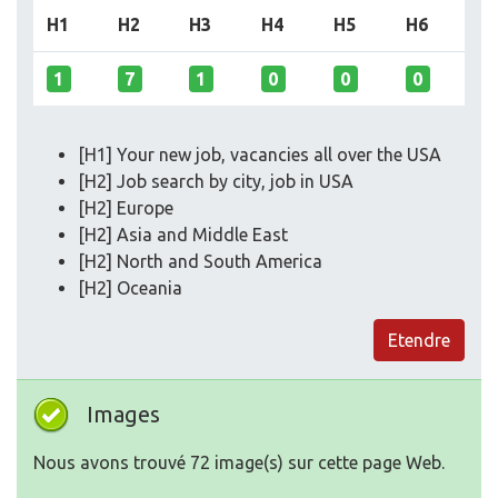
H1
H2
H3
H4
H5
H6
1
7
1
0
0
0
[H1] Your new job, vacancies all over the USA
[H2] Job search by city, job in USA
[H2] Europe
[H2] Asia and Middle East
[H2] North and South America
[H2] Oceania
Etendre
Images
Nous avons trouvé 72 image(s) sur cette page Web.