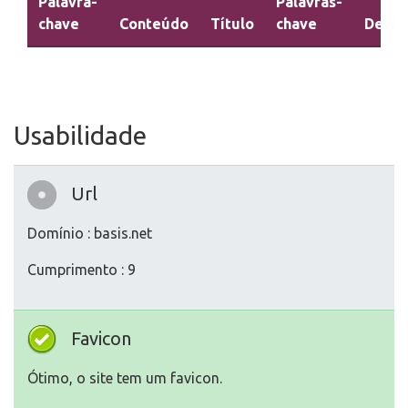
Palavra-
Palavras-
chave
Conteúdo
Título
chave
Descr
Usabilidade
Url
Domínio : basis.net
Cumprimento : 9
Favicon
Ótimo, o site tem um favicon.