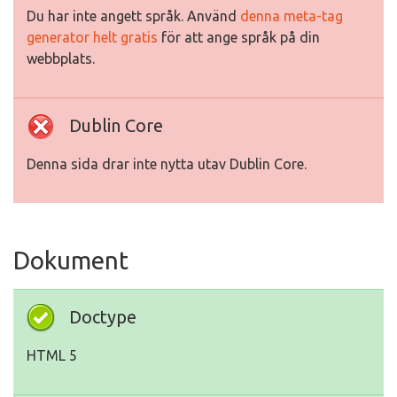
Du har inte angett språk. Använd
denna meta-tag
generator helt gratis
för att ange språk på din
webbplats.
Dublin Core
Denna sida drar inte nytta utav Dublin Core.
Dokument
Doctype
HTML 5