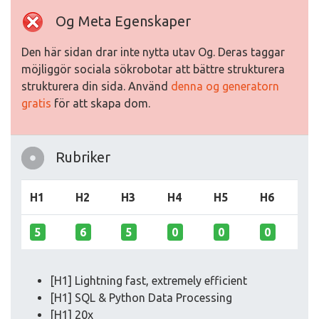
Og Meta Egenskaper
Den här sidan drar inte nytta utav Og. Deras taggar
möjliggör sociala sökrobotar att bättre strukturera
strukturera din sida. Använd
denna og generatorn
gratis
för att skapa dom.
Rubriker
H1
H2
H3
H4
H5
H6
5
6
5
0
0
0
[H1] Lightning fast, extremely efficient
[H1] SQL & Python Data Processing
[H1] 20x