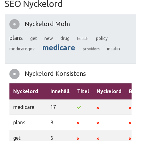
SEO Nyckelord
Nyckelord Moln
plans
get
new
drug
policy
health
medicare
medicaregov
insulin
providers
Nyckelord Konsistens
Nyckelord
Innehåll
Titel
Nyckelord
Besk
medicare
17
plans
8
get
6