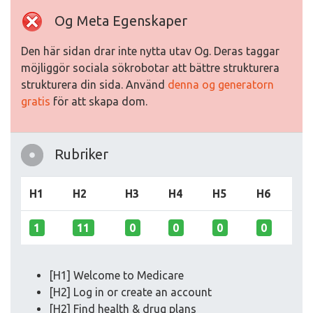
Og Meta Egenskaper
Den här sidan drar inte nytta utav Og. Deras taggar
möjliggör sociala sökrobotar att bättre strukturera
strukturera din sida. Använd
denna og generatorn
gratis
för att skapa dom.
Rubriker
H1
H2
H3
H4
H5
H6
1
11
0
0
0
0
[H1] Welcome to Medicare
[H2] Log in or create an account
[H2] Find health & drug plans