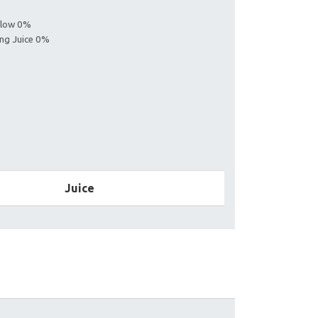
ollow 0%
ing Juice 0%
Juice