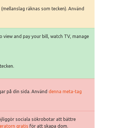
ken (mellanslag räknas som tecken). Använd
to view and pay your bill, watch TV, manage
tecken.
ggar på din sida. Använd
denna meta-tag
jliggör sociala sökrobotar att bättre
eratorn gratis
för att skapa dom.