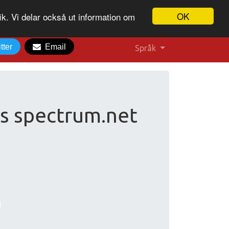
OK
ik. Vi delar också ut information om
tter
Email
Språk
s spectrum.net