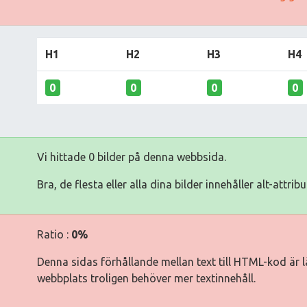
H1
H2
H3
H4
0
0
0
0
Vi hittade 0 bilder på denna webbsida.
Bra, de flesta eller alla dina bilder innehåller alt-attribu
Ratio :
0%
Denna sidas förhållande mellan text till HTML-kod är lä
webbplats troligen behöver mer textinnehåll.