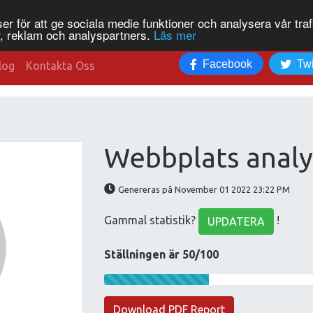
r för att ge sociala medie funktioner och analysera vår traf
, reklam och analyspartners.
Läs mer
Facebook
Twi
log
Kontakta Oss
Webbplats analy
Genereras på November 01 2022 23:22 PM
Gammal statistik?
!
UPDATERA
Ställningen är 50/100
Download PDF Report