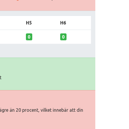
H5
H6
0
0
t
gre än 20 procent, vilket innebär att din