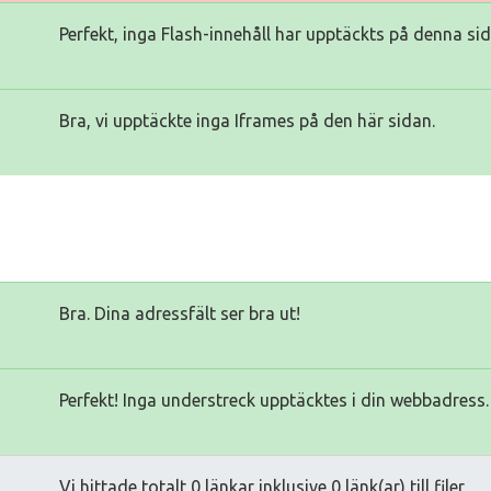
Perfekt, inga Flash-innehåll har upptäckts på denna sid
Bra, vi upptäckte inga Iframes på den här sidan.
Bra. Dina adressfält ser bra ut!
Perfekt! Inga understreck upptäcktes i din webbadress.
Vi hittade totalt 0 länkar inklusive 0 länk(ar) till filer