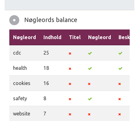
Nøgleords balance
Nøgleord
Indhold
Titel
Nøgleord
Beskriv
cdc
25
health
18
cookies
16
safety
8
website
7