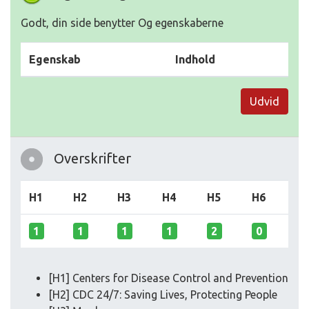
Godt, din side benytter Og egenskaberne
Egenskab
Indhold
Udvid
Overskrifter
H1
H2
H3
H4
H5
H6
1
1
1
1
2
0
[H1] Centers for Disease Control and Prevention
[H2] CDC 24/7: Saving Lives, Protecting People