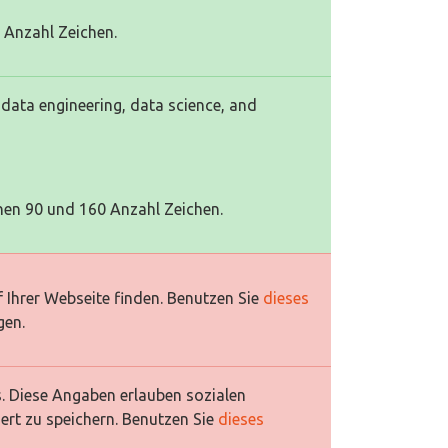
0 Anzahl Zeichen.
 data engineering, data science, and
hen 90 und 160 Anzahl Zeichen.
 Ihrer Webseite finden. Benutzen Sie
dieses
gen.
es. Diese Angaben erlauben sozialen
ert zu speichern. Benutzen Sie
dieses