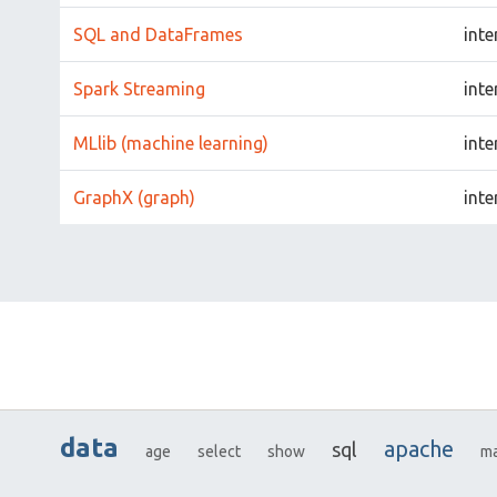
SQL and DataFrames
inte
Spark Streaming
inte
MLlib (machine learning)
inte
GraphX (graph)
inte
data
apache
sql
age
select
show
ma