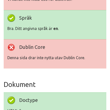
Språk
Bra. Ditt angivna språk är
en
.
Dublin Core
Denna sida drar inte nytta utav Dublin Core.
Dokument
Doctype