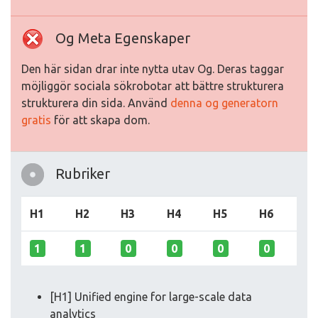
Og Meta Egenskaper
Den här sidan drar inte nytta utav Og. Deras taggar
möjliggör sociala sökrobotar att bättre strukturera
strukturera din sida. Använd
denna og generatorn
gratis
för att skapa dom.
Rubriker
H1
H2
H3
H4
H5
H6
1
1
0
0
0
0
[H1] Unified engine for large-scale data
analytics