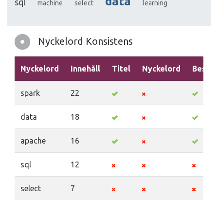
data
sql
machine
select
learning
Nyckelord Konsistens
Nyckelord
Innehåll
Titel
Nyckelord
Beskri
spark
22
data
18
apache
16
sql
12
select
7