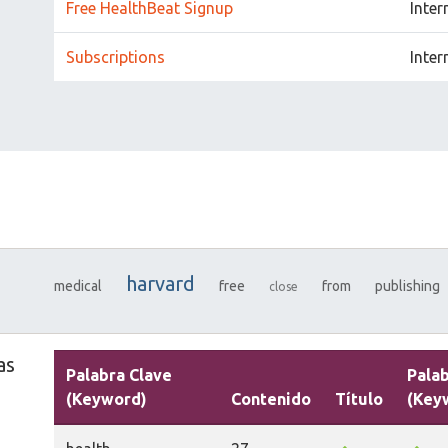
Free HealthBeat Signup
Inter
Subscriptions
Inter
harvard
medical
free
from
publishing
close
as
Palabra Clave
Palab
(Keyword)
Contenido
Título
(Key