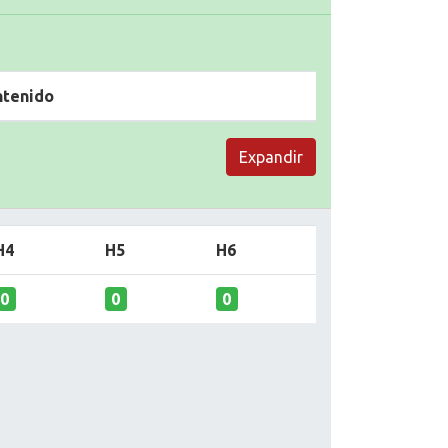
ntenido
Expandir
H4
H5
H6
0
0
0