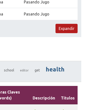
na
Pasando Jugo
na
Pasando Jugo
Expandir
health
school
get
editor
ras Claves
words)
Descripción
Titulos