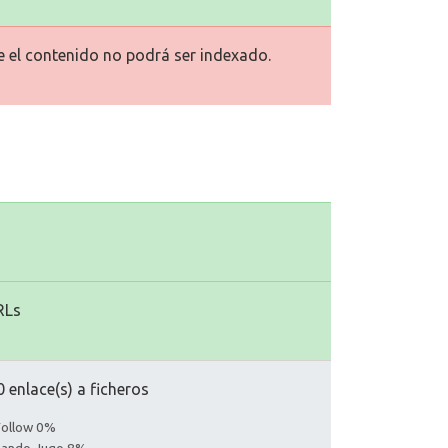
ue el contenido no podrá ser indexado.
RLs
 enlace(s) a ficheros
Follow 0%