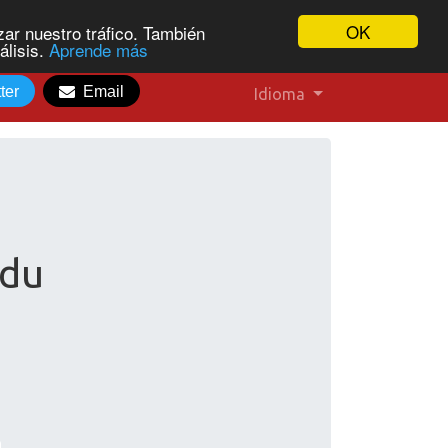
OK
ar nuestro tráfico. También
álisis.
Aprende más
ter
Email
Idioma
edu