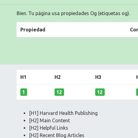
Bien. Tu página usa propiedades Og (etiquetas og).
Propiedad
Co
H1
H2
H3
1
12
12
[H1] Harvard Health Publishing
[H2] Main Content
[H2] Helpful Links
[H2] Recent Blog Articles