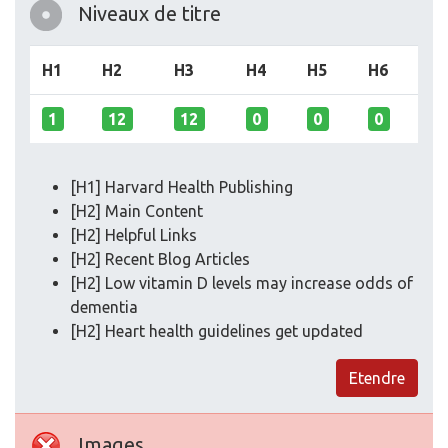
Niveaux de titre
H1
H2
H3
H4
H5
H6
1
12
12
0
0
0
[H1] Harvard Health Publishing
[H2] Main Content
[H2] Helpful Links
[H2] Recent Blog Articles
[H2] Low vitamin D levels may increase odds of
dementia
[H2] Heart health guidelines get updated
Etendre
Images