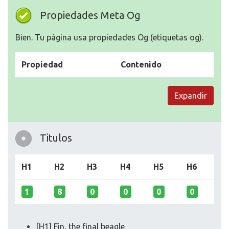
Propiedades Meta Og
Bien. Tu página usa propiedades Og (etiquetas og).
Propiedad
Contenido
Expandir
Titulos
H1
H2
H3
H4
H5
H6
1
8
0
0
0
0
[H1] Fin, the final beagle