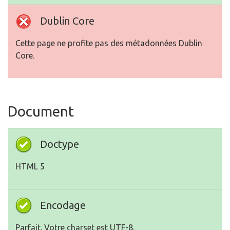
Dublin Core
Cette page ne profite pas des métadonnées Dublin
Core.
Document
Doctype
HTML 5
Encodage
Parfait. Votre charset est UTF-8.