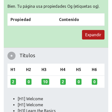
Bien. Tu página usa propiedades Og (etiquetas og).
Propiedad
Contenido
Expandir
Titulos
H1
H2
H3
H4
H5
H6
2
0
10
2
0
0
[H1] Welcome
[H1] Welcome
[H3] Learn the Basics