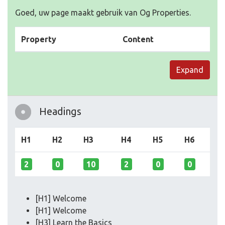
Goed, uw page maakt gebruik van Og Properties.
Property
Content
Expand
Headings
H1
H2
H3
H4
H5
H6
2
0
10
2
0
0
[H1] Welcome
[H1] Welcome
[H3] Learn the Basics