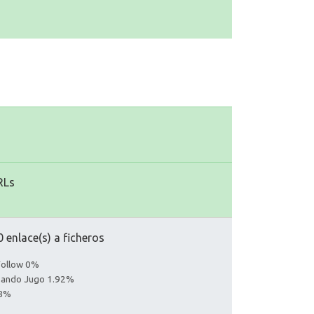
RLs
 enlace(s) a ficheros
Follow 0%
asando Jugo 1.92%
08%