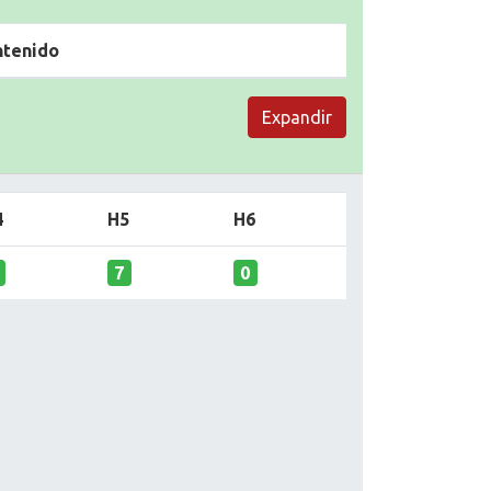
ntenido
Expandir
4
H5
H6
7
0