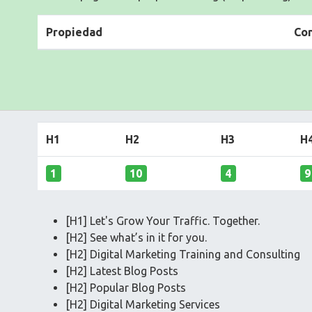
Propiedad
Co
H1
H2
H3
H
1
10
4
9
[H1] Let's Grow Your Traffic. Together.
[H2] See what’s in it for you.
[H2] Digital Marketing Training and Consulting
[H2] Latest Blog Posts
[H2] Popular Blog Posts
[H2] Digital Marketing Services