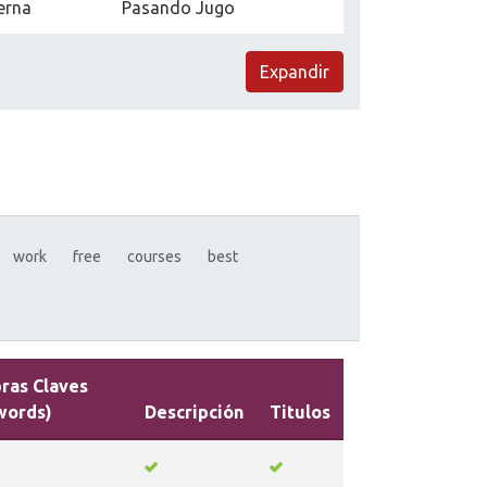
erna
Pasando Jugo
Expandir
work
free
courses
best
ras Claves
words)
Descripción
Titulos