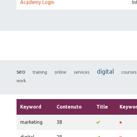
Academy Login
In
digital
seo
training
online
services
courses
work
Keyword
Contenuto
Title
Keywo
marketing
38
digital
28