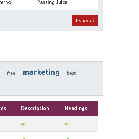
terno
Passing Juice
Espandi
marketing
free
best
rds
Description
Headings