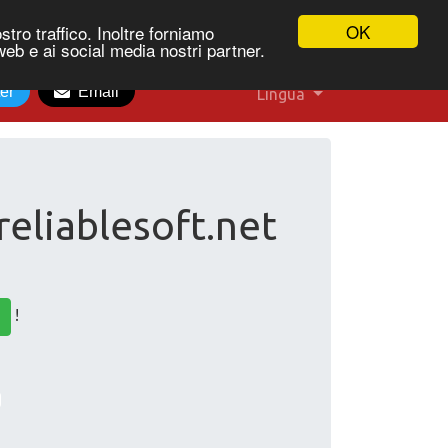
OK
stro traffico. Inoltre forniamo
 web e ai social media nostri partner.
ter
Email
Lingua
reliablesoft.net
!