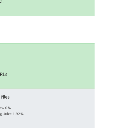
a.
URLs.
 files
llow 0%
ng Juice 1.92%