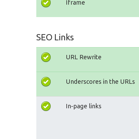
Iframe
SEO Links
URL Rewrite
Underscores in the URLs
In-page links