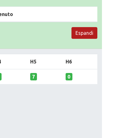
enuto
Espandi
4
H5
H6
7
0