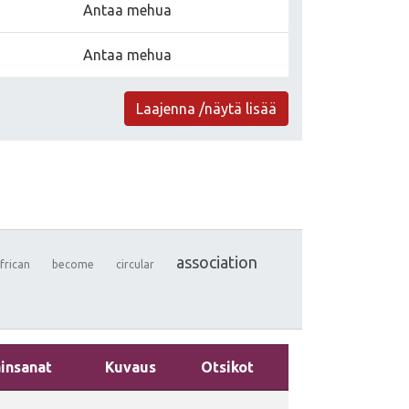
Antaa mehua
Antaa mehua
Laajenna /näytä lisää
association
frican
become
circular
insanat
Kuvaus
Otsikot