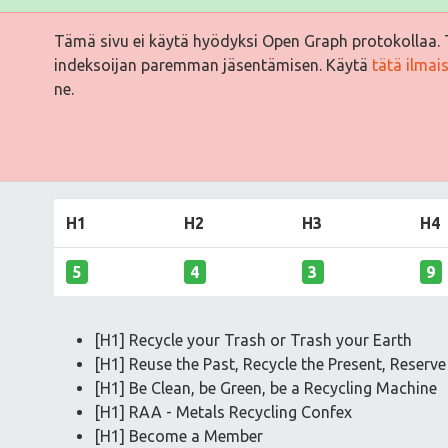
Tämä sivu ei käytä hyödyksi Open Graph protokollaa. 
indeksoijan paremman jäsentämisen. Käytä
tätä ilmai
ne.
H1
H2
H3
H4
5
4
3
9
[H1] Recycle your Trash or Trash your Earth
[H1] Reuse the Past, Recycle the Present, Reserve
[H1] Be Clean, be Green, be a Recycling Machine
[H1] RAA - Metals Recycling Confex
[H1] Become a Member