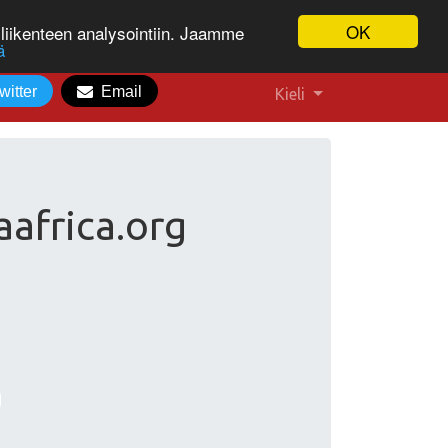
OK
liikenteen analysointiin. Jaamme
ä
witter
Email
Kieli
aafrica.org