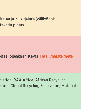
tä 40 ja 70 kirjainta (välilyönnit
tekstin pituus.
ltasi ollenkaan. Käytä
Tätä ilmaista meta-
ciation, RAA Africa, African Recycling
ation, Global Recycling Federation, Material