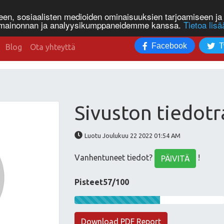
n, sosiaalisten medioiden ominaisuuksien tarjoamiseen ja 
, mainonnan ja analyysikumppaneidemme kanssa.
Tietoa lisä
Facebook
T
Blog
Ota yhteyttä
Sivuston tiedotr
Luotu Joulukuu 22 2022 01:54 AM
Vanhentuneet tiedot?
!
PÄIVITÄ
Pisteet57/100
Download PDF Report