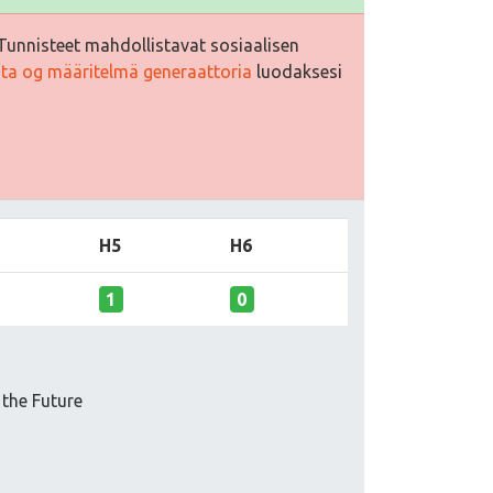
Tunnisteet mahdollistavat sosiaalisen
sta og määritelmä generaattoria
luodaksesi
H5
H6
1
0
 the Future