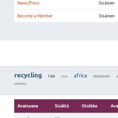
News/Press
Sisäinen
Become a Member
Sisäinen
recycling
africa
raa
resources
now
a
member
Avainsana
Sisältö
Otsikko
Ava