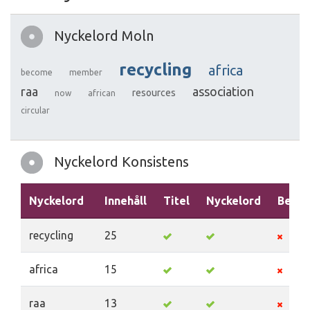
Nyckelord Moln
recycling
africa
become
member
raa
association
resources
now
african
circular
Nyckelord Konsistens
Nyckelord
Innehåll
Titel
Nyckelord
Beskr
recycling
25
africa
15
raa
13