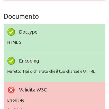
Documento
Doctype
HTML 5
Encoding
Perfetto. Hai dichiarato che il tuo charset e UTF-8.
Validita W3C
Errori :
46