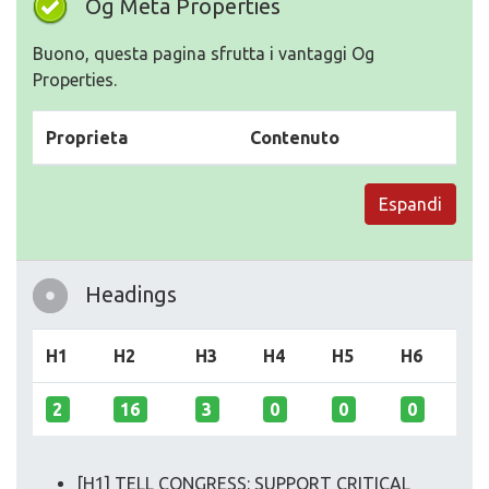
Og Meta Properties
Buono, questa pagina sfrutta i vantaggi Og
Properties.
Proprieta
Contenuto
Espandi
Headings
H1
H2
H3
H4
H5
H6
2
16
3
0
0
0
[H1] TELL CONGRESS: SUPPORT CRITICAL