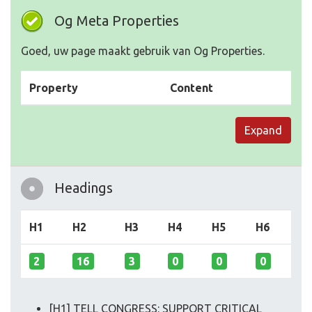
Og Meta Properties
Goed, uw page maakt gebruik van Og Properties.
Property
Content
Expand
Headings
H1
H2
H3
H4
H5
H6
2
16
3
0
0
0
[H1] TELL CONGRESS: SUPPORT CRITICAL