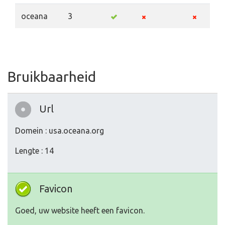
oceana
3
Bruikbaarheid
Url
Domein : usa.oceana.org
Lengte : 14
Favicon
Goed, uw website heeft een favicon.