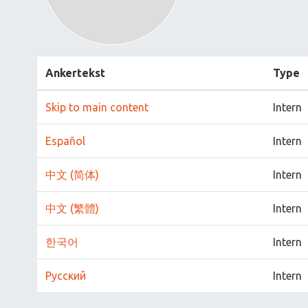
Ankertekst
Type
Skip to main content
Intern
Español
Intern
中文 (简体)
Intern
中文 (繁體)
Intern
한국어
Intern
Русский
Intern