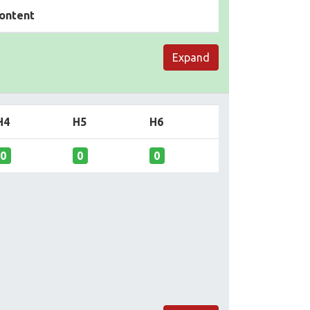
ontent
Expand
H4
H5
H6
0
0
0