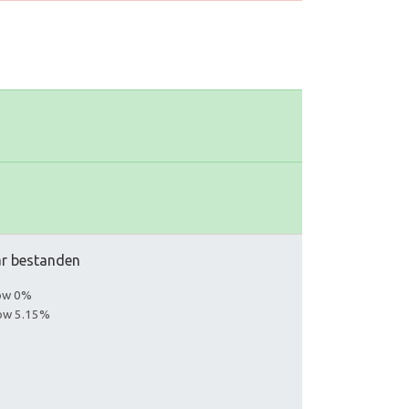
aar bestanden
low 0%
low 5.15%