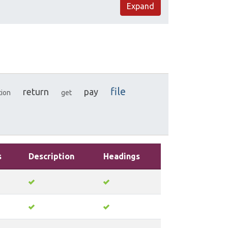
Expand
file
return
pay
tion
get
s
Description
Headings