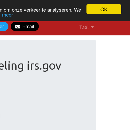
OK
en om onze verkeer te analyseren. We
r meer
er
Email
Taal
ling irs.gov