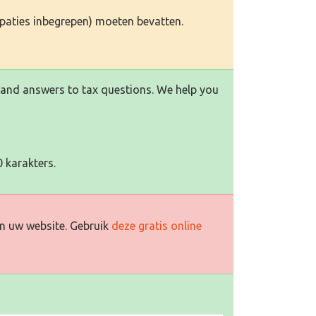
(spaties inbegrepen) moeten bevatten.
s and answers to tax questions. We help you
 karakters.
n uw website. Gebruik
deze gratis online