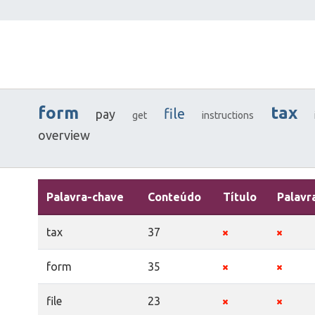
form
tax
file
pay
get
instructions
overview
Palavra-chave
Conteúdo
Título
Palavr
tax
37
form
35
file
23