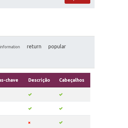
return
popular
information
as-chave
Descrição
Cabeçalhos