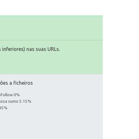
 inferiores) nas suas URLs.
ões a ficheiros
noFollow 0%
Passa sumo 5.15%
.85%