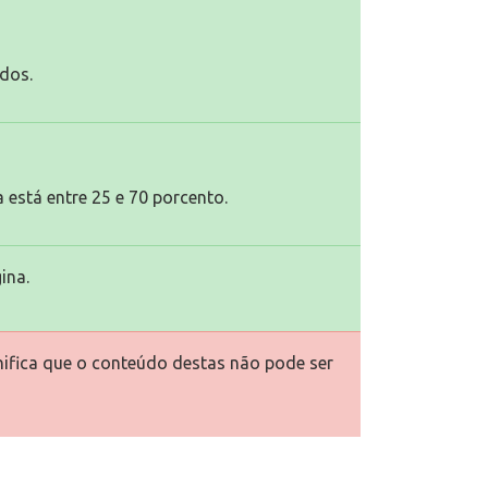
dos.
 está entre 25 e 70 porcento.
ina.
gnifica que o conteúdo destas não pode ser