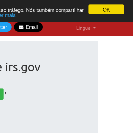
OK
osso tráfego. Nós também compartilhar
er mais
tter
Email
Língua
 irs.gov
!