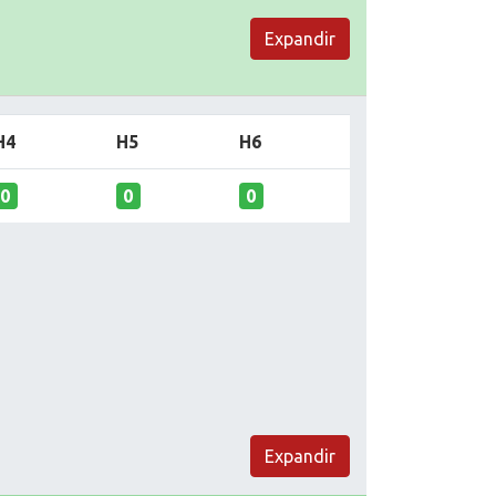
Expandir
H4
H5
H6
0
0
0
Expandir