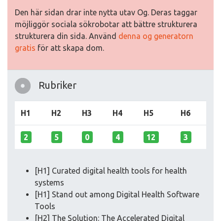
Den här sidan drar inte nytta utav Og. Deras taggar
möjliggör sociala sökrobotar att bättre strukturera
strukturera din sida. Använd
denna og generatorn
gratis
för att skapa dom.
Rubriker
H1
H2
H3
H4
H5
H6
2
5
0
4
12
3
[H1] Curated digital health tools for health
systems
[H1] Stand out among Digital Health Software
Tools
[H2] The Solution: The Accelerated Digital