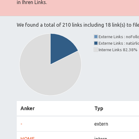
in Ihren Links.
We found a total of 210 links including 18 link(s) to fil
Externe Links : noFol
Externe Links : natürl
Interne Links 82.38%
Anker
Typ
-
extern