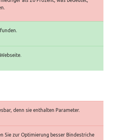
niedriger als 20 Prozent, was bedeutet,
en.
efunden.
 Webseite.
esbar, denn sie enthalten Parameter.
en Sie zur Optimierung besser Bindestriche