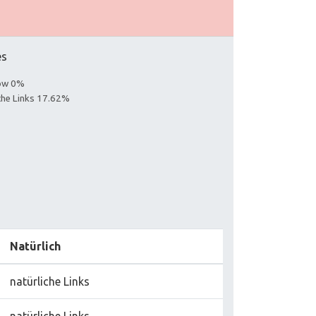
es
low 0%
iche Links 17.62%
Natürlich
natürliche Links