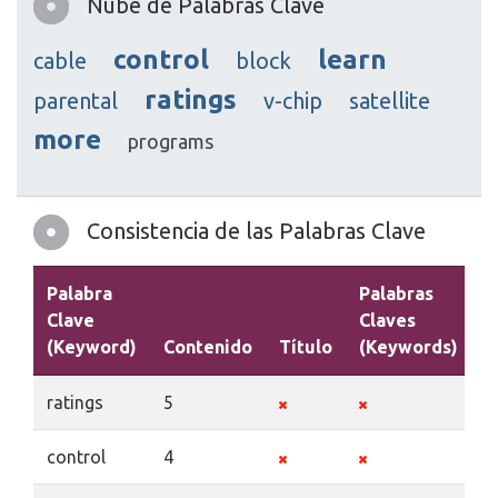
Nube de Palabras Clave
control
learn
cable
block
ratings
parental
v-chip
satellite
more
programs
Consistencia de las Palabras Clave
Palabra
Palabras
Clave
Claves
(Keyword)
Contenido
Título
(Keywords)
D
ratings
5
control
4