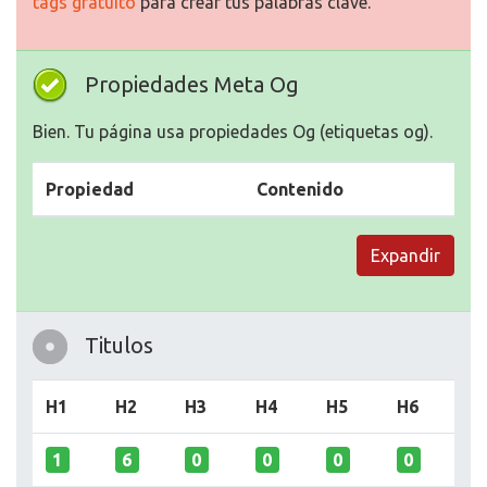
tags gratuito
para crear tus palabras clave.
Propiedades Meta Og
Bien. Tu página usa propiedades Og (etiquetas og).
Propiedad
Contenido
Expandir
Titulos
H1
H2
H3
H4
H5
H6
1
6
0
0
0
0