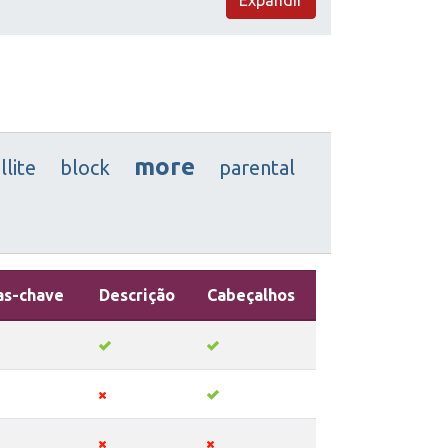
more
llite
block
parental
as-chave
Descrição
Cabeçalhos