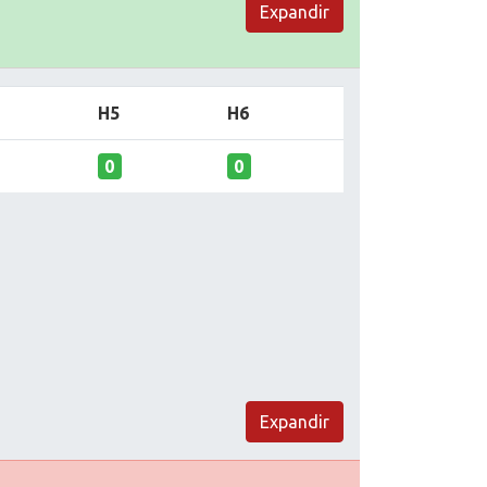
Expandir
H5
H6
0
0
Expandir