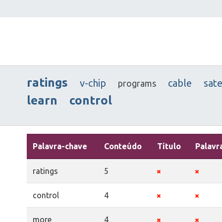
ratings
v-chip
cable
sate
programs
learn
control
Palavra-chave
Conteúdo
Título
Palavr
ratings
5
control
4
more
4