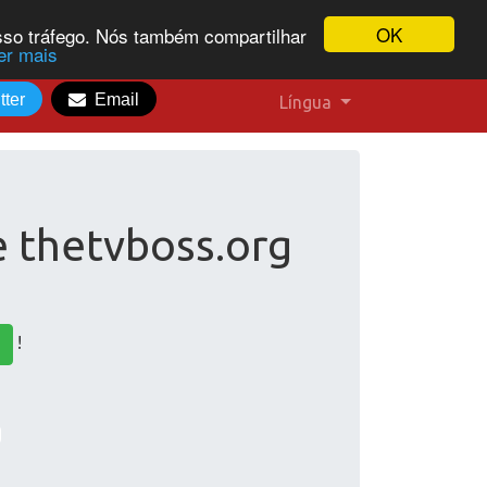
OK
osso tráfego. Nós também compartilhar
er mais
tter
Email
Língua
e thetvboss.org
!