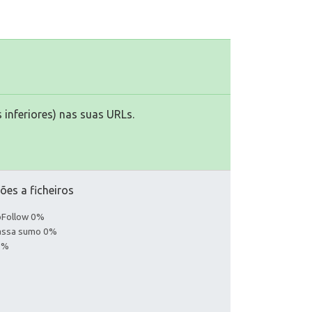
 inferiores) nas suas URLs.
ões a ficheiros
noFollow 0%
Passa sumo 0%
0%