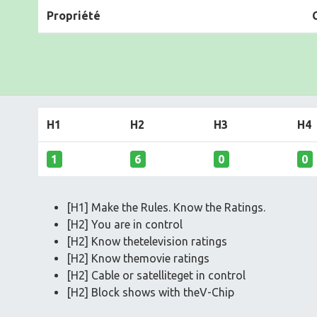
Propriété
H1
H2
H3
H4
1
6
0
0
[H1] Make the Rules. Know the Ratings.
[H2] You are in control
[H2] Know thetelevision ratings
[H2] Know themovie ratings
[H2] Cable or satelliteget in control
[H2] Block shows with theV-Chip