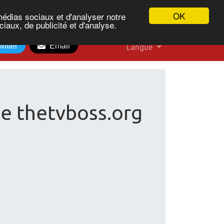
OK
médias sociaux et d'analyser notre
iaux, de publicité et d'analyse.
witter
Email
Langue
te thetvboss.org