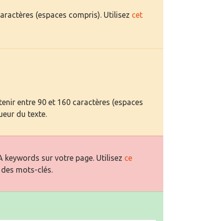
caractères (espaces compris). Utilisez
cet
enir entre 90 et 160 caractères (espaces
ueur du texte.
 keywords sur votre page. Utilisez
ce
 des mots-clés.