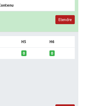
Contenu
Etendre
H5
H6
0
0