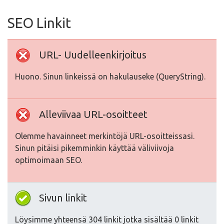
SEO Linkit
URL- Uudelleenkirjoitus
Huono. Sinun linkeissä on hakulauseke (QueryString).
Alleviivaa URL-osoitteet
Olemme havainneet merkintöjä URL-osoitteissasi.
Sinun pitäisi pikemminkin käyttää väliviivoja
optimoimaan SEO.
Sivun linkit
Löysimme yhteensä 304 linkit jotka sisältää 0 linkit