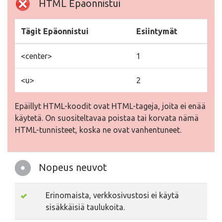
HTML Epäonnistui
Tägit Epäonnistui
Esiintymät
<center>
1
<u>
2
Epäillyt HTML-koodit ovat HTML-tageja, joita ei enää
käytetä. On suositeltavaa poistaa tai korvata nämä
HTML-tunnisteet, koska ne ovat vanhentuneet.
Nopeus neuvot
Erinomaista, verkkosivustosi ei käytä
sisäkkäisiä taulukoita.