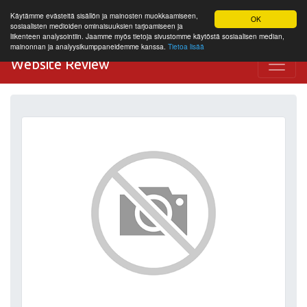
Käytämme evästeitä sisällön ja mainosten muokkaamiseen,
OK
sosiaalisten medioiden ominaisuuksien tarjoamiseen ja
liikenteen analysointiin. Jaamme myös tietoja sivustomme käytöstä sosiaalisen median,
mainonnan ja analyysikumppaneidemme kanssa.
Tietoa lisää
Website Review