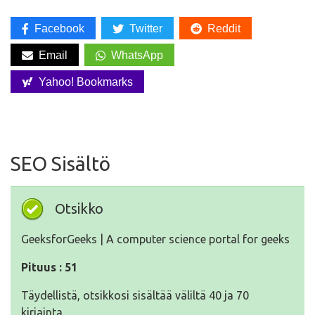
Facebook
Twitter
Reddit
Email
WhatsApp
Yahoo! Bookmarks
SEO Sisältö
Otsikko
GeeksforGeeks | A computer science portal for geeks
Pituus : 51
Täydellistä, otsikkosi sisältää väliltä 40 ja 70
kirjainta.