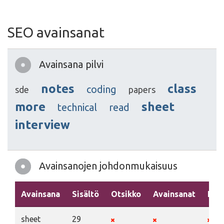
SEO avainsanat
Avainsana pilvi
notes
class
coding
sde
papers
more
sheet
technical
read
interview
Avainsanojen johdonmukaisuus
Avainsana
Sisältö
Otsikko
Avainsanat
Kuv
sheet
29