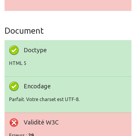
Document
Doctype
HTML 5
Encodage
Parfait. Votre charset est UTF-8.
Validité W3C
Erreurs :
29