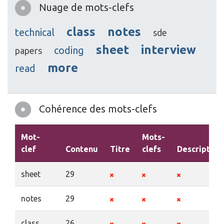
Nuage de mots-clefs
class
notes
technical
sde
sheet
interview
coding
papers
more
read
Cohérence des mots-clefs
Mot-
Mots-
clef
Contenu
Titre
clefs
Description
sheet
29
notes
29
class
26