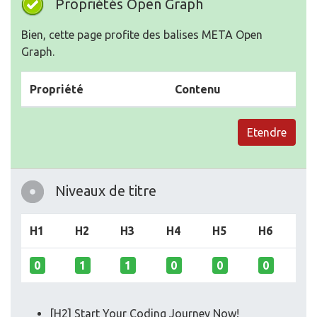
Propriétés Open Graph
Bien, cette page profite des balises META Open
Graph.
Propriété
Contenu
Etendre
Niveaux de titre
H1
H2
H3
H4
H5
H6
0
1
1
0
0
0
[H2] Start Your Coding Journey Now!