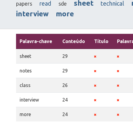
sheet
read
technical
papers
sde
interview
more
Palavra-chave
Conteúdo
Título
Palavr
sheet
29
notes
29
class
26
interview
24
more
24