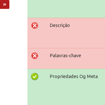
Descrição
Palavras-chave
Propriedades Og Meta