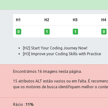
H1
H2
H3
H4
0
1
1
0
[H2] Start Your Coding Journey Now!
[H3] Improve your Coding Skills with Practice
Encontrámos 16 imagens nesta página.
15 atributos ALT estão vazios ou em falta. É recomen
que os motores de busca identifiquem melhor o cont
Rácio :
11%