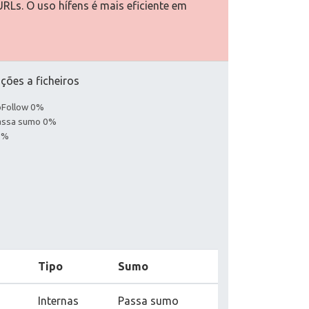
URLs. O uso hífens é mais eficiente em
ções a ficheiros
noFollow 0%
Passa sumo 0%
0%
Tipo
Sumo
Internas
Passa sumo