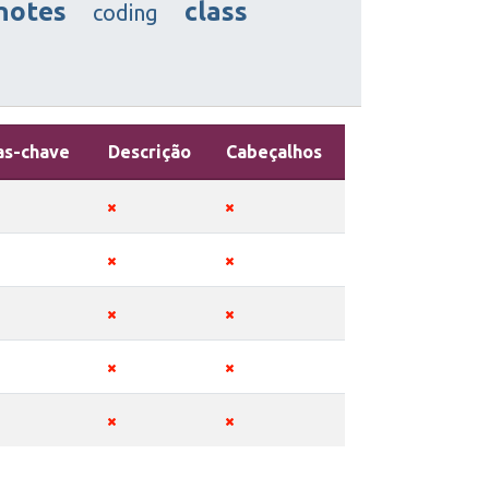
notes
class
coding
as-chave
Descrição
Cabeçalhos