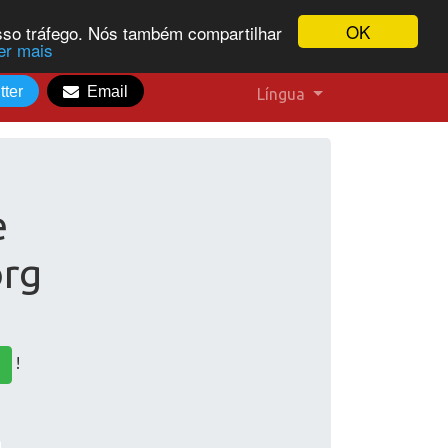
OK
osso tráfego. Nós também compartilhar
er mais
tter
Email
Língua
e
org
!