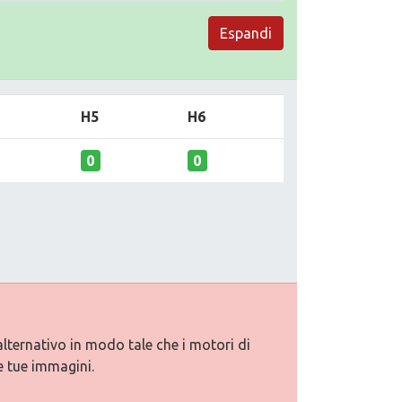
Espandi
H5
H6
0
0
alternativo in modo tale che i motori di
e tue immagini.