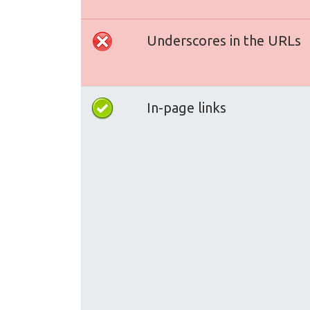
Underscores in the URLs
In-page links