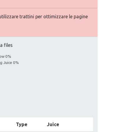
ilizzare trattini per ottimizzare le pagine
a files
llow 0%
ng Juice 0%
Type
Juice