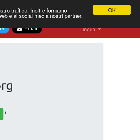
OK
stro traffico. Inoltre forniamo
 web e ai social media nostri partner.
ter
Email
Lingua
org
!